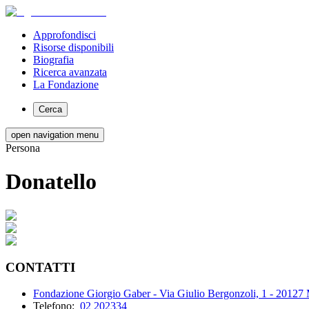
Approfondisci
Risorse disponibili
Biografia
Ricerca avanzata
La Fondazione
Cerca
open navigation menu
Persona
Donatello
CONTATTI
Fondazione Giorgio Gaber - Via Giulio Bergonzoli, 1 - 20127
Telefono:
02 202334