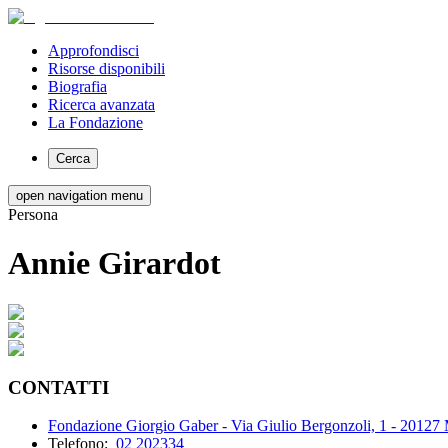
Approfondisci
Risorse disponibili
Biografia
Ricerca avanzata
La Fondazione
Cerca
open navigation menu
Persona
Annie Girardot
CONTATTI
Fondazione Giorgio Gaber - Via Giulio Bergonzoli, 1 - 20127
Telefono:
02 202334