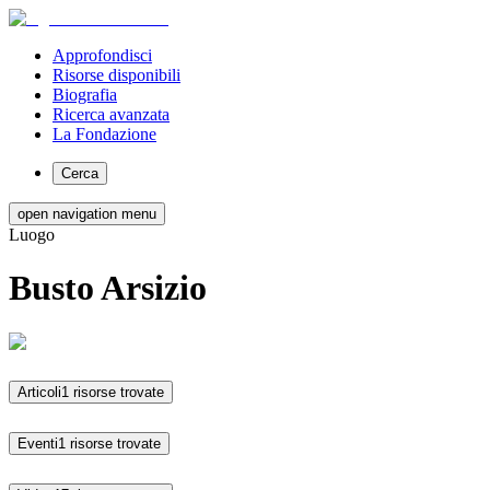
Approfondisci
Risorse disponibili
Biografia
Ricerca avanzata
La Fondazione
Cerca
open navigation menu
Luogo
Busto Arsizio
Articoli
1 risorse trovate
Eventi
1 risorse trovate