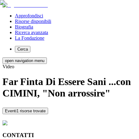
Approfondisci
Risorse disponibili
Biografia
Ricerca avanzata
La Fondazione
Cerca
open navigation menu
Video
Far Finta Di Essere Sani ...con
CIMINI, "Non arrossire"
Eventi
1 risorse trovate
CONTATTI