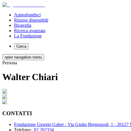
Approfondisci
Risorse disponibili
Biografia
Ricerca avanzata
La Fondazione
Cerca
open navigation menu
Persona
Walter Chiari
CONTATTI
Fondazione Giorgio Gaber - Via Giulio Bergonzoli, 1 - 20127
Telefono:
02 202334