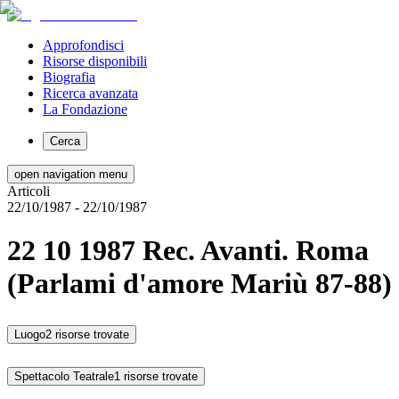
Approfondisci
Risorse disponibili
Biografia
Ricerca avanzata
La Fondazione
Cerca
open navigation menu
Articoli
22/10/1987
- 22/10/1987
22 10 1987 Rec. Avanti. Roma
(Parlami d'amore Mariù 87-88)
Luogo
2 risorse trovate
Spettacolo Teatrale
1 risorse trovate