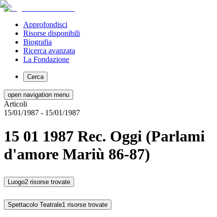
Approfondisci
Risorse disponibili
Biografia
Ricerca avanzata
La Fondazione
Cerca
open navigation menu
Articoli
15/01/1987
- 15/01/1987
15 01 1987 Rec. Oggi (Parlami
d'amore Mariù 86-87)
Luogo
2 risorse trovate
Spettacolo Teatrale
1 risorse trovate