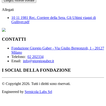
Luogo
1 risorse trovate
Allegati
10 11 1981 Rec. Corriere della Sera. Gli Ultimi viaggi di
Gulliver.pdf
CONTATTI
Fondazione Giorgio Gaber - Via Giulio Bergonzoli, 1 - 20127
Milano
Telefono:
02 202334
Email:
info@giorgiogaber.it
I SOCIAL DELLA FONDAZIONE
©
Copyright 2026. Tutti i diritti sono riservati.
Engineered by
Sernicola Labs Srl