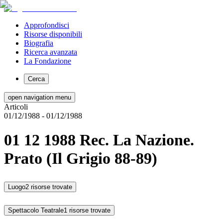
Approfondisci
Risorse disponibili
Biografia
Ricerca avanzata
La Fondazione
Cerca
open navigation menu
Articoli
01/12/1988
- 01/12/1988
01 12 1988 Rec. La Nazione.
Prato (Il Grigio 88-89)
Luogo
2 risorse trovate
Spettacolo Teatrale
1 risorse trovate