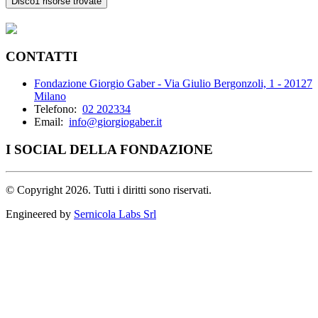
Disco
1 risorse trovate
CONTATTI
Fondazione Giorgio Gaber - Via Giulio Bergonzoli, 1 - 20127
Milano
Telefono:
02 202334
Email:
info@giorgiogaber.it
I SOCIAL DELLA FONDAZIONE
©
Copyright 2026. Tutti i diritti sono riservati.
Engineered by
Sernicola Labs Srl