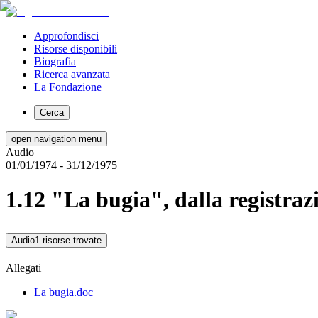
Approfondisci
Risorse disponibili
Biografia
Ricerca avanzata
La Fondazione
Cerca
open navigation menu
Audio
01/01/1974
- 31/12/1975
1.12 "La bugia", dalla registraz
Audio
1 risorse trovate
Allegati
La bugia.doc